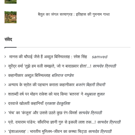
बैतूल का जंगल सत्याग्रह : इतिहास की गुमनाम गाथा
संवेद
मानस की चौपाई जैसे हैं अब्दुल बिस्मिल्लाह : रमेश सिंह
samved
सुरेंद्र वर्मा ‘तुझे हम वली समझते, जो न बादाख़्वार होता’…!
सत्यदेव त्रिपाठी
कहानीकार अब्दुल बिस्मिल्लाह
बलिराज पाण्डेय
अन्याय के स्रोत की पहचान कराता कहानीकार
बजरंग बिहारी तिवारी
शताब्दी वर्ष पर मोहन राकेश को याद किया ‘बतरस’ ने
मधुबाला शुक्ल
दरवाजे खोलती कहानियाँ
प्रकाश देवकुलिश
‘मंच’ का ‘कंजूस’ और उससे उठते कुछ रंग-विमर्श
सत्यदेव त्रिपाठी
प्रो. दयाराम पांडेय: साँवरिया ज्ञानी गुरु से इकली लाश तक…!
सत्यदेव त्रिपाठी
‘इंशाअल्लाह’ : भारतीय मुस्लिम-जीवन का कच्चा चिट्ठा
सत्यदेव त्रिपाठी