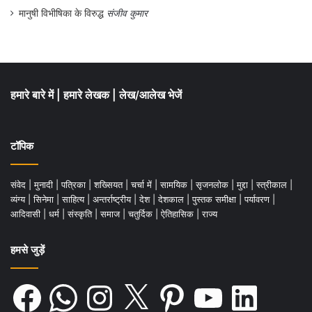
मानुषी विभीषिका के विरुद्ध
संजीव कुमार
हमारे बारे में
|
हमारे लेखक
|
लेख/आलेख भेजें
टॉपिक
संवेद
|
मुनादी
|
पत्रिका
|
शख्सियत
|
चर्चा में
|
सामयिक
|
सृजनलोक
|
मुद्दा
|
स्त्रीकाल
|
व्यंग्य
|
सिनेमा
|
साहित्य
|
अन्तर्राष्ट्रीय
|
देश
|
देशकाल
|
पुस्तक समीक्षा
|
पर्यावरण
|
आदिवासी
|
धर्म
|
संस्कृति
|
समाज
|
चतुर्दिक
|
ऐतिहासिक
|
राज्य
हमसे जुड़ें
Facebook
WhatsApp
Instagram
X
Pinterest
YouTube
LinkedIn