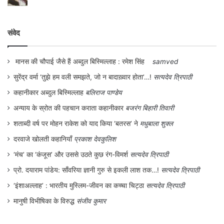
व्यस्त हों। फिर इस प्रेमिका का अपराध बोध अलग
होता है जो चाहती है कि वह अपने प्रेमी की पत्नी के
संवेद
प्रति सदय या कृतज्ञ हो।
मानस की चौपाई जैसे हैं अब्दुल बिस्मिल्लाह : रमेश सिंह
samved
इस ठगी गई प्रेमिका को लेकर कुछ बहुत अच्छी
सुरेंद्र वर्मा ‘तुझे हम वली समझते, जो न बादाख़्वार होता’…!
सत्यदेव त्रिपाठी
कविताएँ पिछले दिनों आती रही हैं और इस बहस के
कहानीकार अब्दुल बिस्मिल्लाह
बलिराज पाण्डेय
दौरान भी उनका ज़िक्र होता रहा है। श्रुति कुशवाहा
अन्याय के स्रोत की पहचान कराता कहानीकार
बजरंग बिहारी तिवारी
और ममता जयंत की दो अलग-अलग कविताएँ किन्हीं
शताब्दी वर्ष पर मोहन राकेश को याद किया ‘बतरस’ ने
मधुबाला शुक्ल
परिसरों में उद्धृत की गई हैं। लेकिन वे कविताएँ
दरवाजे खोलती कहानियाँ
प्रकाश देवकुलिश
जोशना बनर्जी आडवाणी की कविता का विलोम नहीं हैं,
‘मंच’ का ‘कंजूस’ और उससे उठते कुछ रंग-विमर्श
सत्यदेव त्रिपाठी
भले उसके पूरक की तरह पढ़ी जाएँ। जोशना बनर्जी
प्रो. दयाराम पांडेय: साँवरिया ज्ञानी गुरु से इकली लाश तक…!
सत्यदेव त्रिपाठी
आडवाणी की कविता में बहुत हल्का इशारा यह भी है
‘इंशाअल्लाह’ : भारतीय मुस्लिम-जीवन का कच्चा चिट्ठा
सत्यदेव त्रिपाठी
कि वास्तविक प्रेम इतना आसान नहीं होता- वह पत्नी
मानुषी विभीषिका के विरुद्ध
संजीव कुमार
करे या प्रेमिका। पत्नी का प्रेम नि:शेष हो चुका है