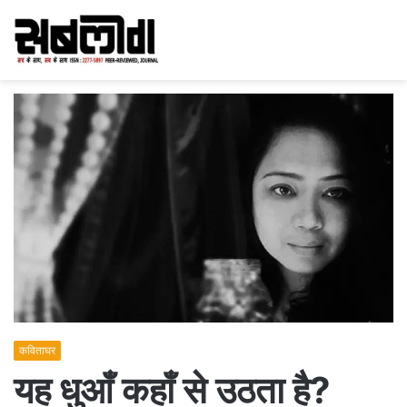
कविताघर
यह धुआँ कहाँ से उठता है?