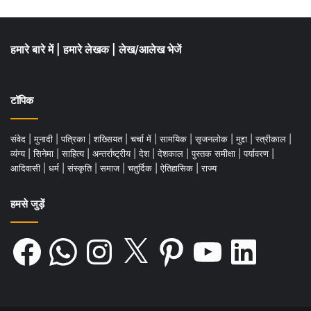
और प्रेमिका के प्रेम की परीक्षा बाक़ी है। फिर याद
आता है मीर- ‘इश्क़ मीर इक भारी पत्थर है / कब तुझ
हमारे बारे में
|
हमारे लेखक
|
लेख/आलेख भेजें
नातवां से उठता है।‘
बहरहाल इस कविता पर चल रही बहस ने कविता के
टॉपिक
भीतर पाठ-बहुलता की जो संभावना होती है, उसकी
संवेद
|
मुनादी
|
पत्रिका
|
शख्सियत
|
चर्चा में
|
सामयिक
|
सृजनलोक
|
मुद्दा
|
स्त्रीकाल
|
ओर दिलचस्प ढंग से ध्यान खींचा है। इस कविता का
व्यंग्य
|
सिनेमा
|
साहित्य
|
अन्तर्राष्ट्रीय
|
देश
|
देशकाल
|
पुस्तक समीक्षा
|
पर्यावरण
|
आदिवासी
|
धर्म
|
संस्कृति
|
समाज
|
चतुर्दिक
|
ऐतिहासिक
|
राज्य
एक बड़ा मोल यह भी है
।
हमसे जुड़ें
.
Facebook
WhatsApp
Instagram
X
Pinterest
YouTube
LinkedIn