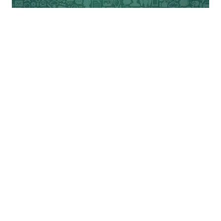
गृहस्थी की सड़ांध से भी एक तरह की राहत है। हम
सब अपनी सामाजिकता छोड़ एक तरह के असह्य
एकांत में हैं और हर किसी को जैसे सहारे के लिए एक
कंधा चाहिए।
बेशक, यह पाठ कुछ अतिरंजित लग सकता है, लेकिन
अगर इस कविता के समर्थन में बाढ़ की तरह उफन
आई प्रतिक्रियाओं को समझना हो तो कविता की
मार्फ़त यहाँ तक का रास्ता तय करना ही होगा।
मगर बाढ़ अगर समर्थन की है तो विरोध की भी है।
यह विरोध क्योंकर है? क्योंकि कविता का एक पाठ
निश्चय ही समस्यामूलक है। वह पति-पत्नी-प्रेमिका
के त्रिकोण में चुपचाप पत्नी और प्रेमिका को एक-