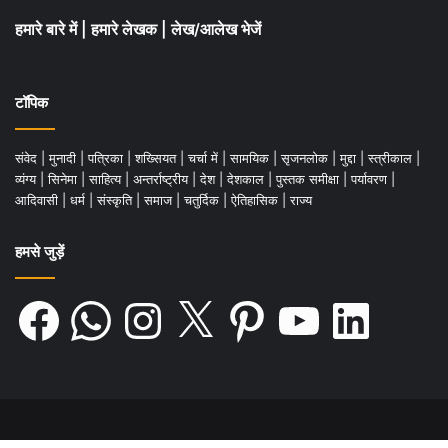
हमारे बारे में
|
हमारे लेखक
|
लेख/आलेख भेजें
टॉपिक
संवेद
|
मुनादी
|
पत्रिका
|
शख्सियत
|
चर्चा में
|
सामयिक
|
सृजनलोक
|
मुद्दा
|
स्त्रीकाल
|
व्यंग्य
|
सिनेमा
|
साहित्य
|
अन्तर्राष्ट्रीय
|
देश
|
देशकाल
|
पुस्तक समीक्षा
|
पर्यावरण
|
आदिवासी
|
धर्म
|
संस्कृति
|
समाज
|
चतुर्दिक
|
ऐतिहासिक
|
राज्य
हमसे जुड़ें
Facebook
WhatsApp
Instagram
X
Pinterest
YouTube
LinkedIn