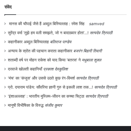
संवेद
मानस की चौपाई जैसे हैं अब्दुल बिस्मिल्लाह : रमेश सिंह
samved
सुरेंद्र वर्मा ‘तुझे हम वली समझते, जो न बादाख़्वार होता’…!
सत्यदेव त्रिपाठी
कहानीकार अब्दुल बिस्मिल्लाह
बलिराज पाण्डेय
अन्याय के स्रोत की पहचान कराता कहानीकार
बजरंग बिहारी तिवारी
शताब्दी वर्ष पर मोहन राकेश को याद किया ‘बतरस’ ने
मधुबाला शुक्ल
दरवाजे खोलती कहानियाँ
प्रकाश देवकुलिश
‘मंच’ का ‘कंजूस’ और उससे उठते कुछ रंग-विमर्श
सत्यदेव त्रिपाठी
प्रो. दयाराम पांडेय: साँवरिया ज्ञानी गुरु से इकली लाश तक…!
सत्यदेव त्रिपाठी
‘इंशाअल्लाह’ : भारतीय मुस्लिम-जीवन का कच्चा चिट्ठा
सत्यदेव त्रिपाठी
मानुषी विभीषिका के विरुद्ध
संजीव कुमार