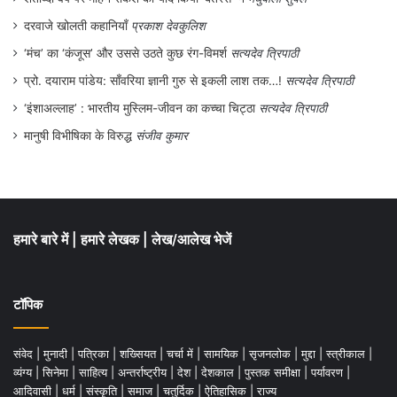
दरवाजे खोलती कहानियाँ
प्रकाश देवकुलिश
‘मंच’ का ‘कंजूस’ और उससे उठते कुछ रंग-विमर्श
सत्यदेव त्रिपाठी
प्रो. दयाराम पांडेय: साँवरिया ज्ञानी गुरु से इकली लाश तक…!
सत्यदेव त्रिपाठी
‘इंशाअल्लाह’ : भारतीय मुस्लिम-जीवन का कच्चा चिट्ठा
सत्यदेव त्रिपाठी
मानुषी विभीषिका के विरुद्ध
संजीव कुमार
हमारे बारे में
|
हमारे लेखक
|
लेख/आलेख भेजें
टॉपिक
संवेद
|
मुनादी
|
पत्रिका
|
शख्सियत
|
चर्चा में
|
सामयिक
|
सृजनलोक
|
मुद्दा
|
स्त्रीकाल
|
व्यंग्य
|
सिनेमा
|
साहित्य
|
अन्तर्राष्ट्रीय
|
देश
|
देशकाल
|
पुस्तक समीक्षा
|
पर्यावरण
|
आदिवासी
|
धर्म
|
संस्कृति
|
समाज
|
चतुर्दिक
|
ऐतिहासिक
|
राज्य