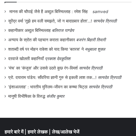
टॉपिक
संवेद
|
मुनादी
|
पत्रिका
|
शख्सियत
|
चर्चा में
|
सामयिक
|
सृजनलोक
|
मुद्दा
|
स्त्रीकाल
|
व्यंग्य
|
सिनेमा
|
साहित्य
|
अन्तर्राष्ट्रीय
|
देश
|
देशकाल
|
पुस्तक समीक्षा
|
पर्यावरण
|
आदिवासी
|
धर्म
|
संस्कृति
|
समाज
|
चतुर्दिक
|
ऐतिहासिक
|
राज्य
हमसे जुड़ें
Facebook
WhatsApp
Instagram
X
Pinterest
YouTube
LinkedIn