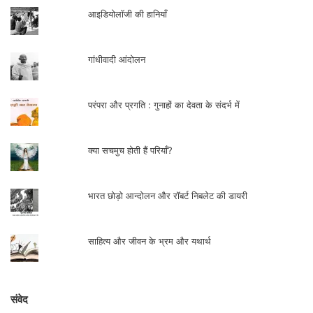
मानस की चौपाई जैसे हैं अब्दुल बिस्मिल्लाह : रमेश सिंह
samved
सुरेंद्र वर्मा ‘तुझे हम वली समझते, जो न बादाख़्वार होता’…!
सत्यदेव त्रिपाठी
कहानीकार अब्दुल बिस्मिल्लाह
बलिराज पाण्डेय
अन्याय के स्रोत की पहचान कराता कहानीकार
बजरंग बिहारी तिवारी
शताब्दी वर्ष पर मोहन राकेश को याद किया ‘बतरस’ ने
मधुबाला शुक्ल
दरवाजे खोलती कहानियाँ
प्रकाश देवकुलिश
‘मंच’ का ‘कंजूस’ और उससे उठते कुछ रंग-विमर्श
सत्यदेव त्रिपाठी
प्रो. दयाराम पांडेय: साँवरिया ज्ञानी गुरु से इकली लाश तक…!
सत्यदेव त्रिपाठी
‘इंशाअल्लाह’ : भारतीय मुस्लिम-जीवन का कच्चा चिट्ठा
सत्यदेव त्रिपाठी
मानुषी विभीषिका के विरुद्ध
संजीव कुमार
हमारे बारे में
|
हमारे लेखक
|
लेख/आलेख भेजें