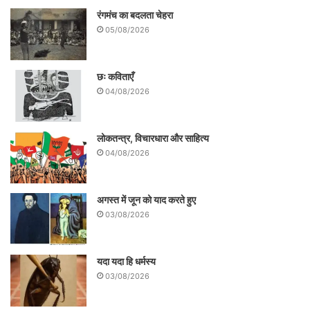
रंगमंच का बदलता चेहरा
की समझ में आया कि देश को लेते हुए वे इस खाई में
05/08/2026
गहरे गर्त हो चुके हैं तब तक तो बहुत देर हो चुकी थी.
छः कविताएँ
04/08/2026
लोकतन्त्र, विचारधारा और साहित्य
04/08/2026
अगस्त में जून को याद करते हुए
03/08/2026
यदा यदा हि धर्मस्य
यहां किस्सा एकदम ही दूसरा है. ये वो लोग हैं जो गांधी
03/08/2026
को समझने की कूवत ही नहीं रखते हैं लेकिन असभ्य