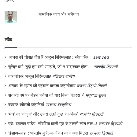
विकास का काम नहीं किया है। पेयजल की आपूर्ति के
लिए मुख्य गली में गड्ढे खुदवाये गये थे। महीनों तक
सामाजिक न्याय और संविधान
खुले गड्ढे के कारण लोगों को कष्ट झेलना पड़ा, पर
उसमें पाइप नहीं डाला गया। परेशान मुहल्लावासियों ने
संवेद
गड्ढे को अपने खर्चे पर भरवा दिया। वह काम
आजतक नहीं हुआ। कुलमिलाकर नगरपंचायत बिना
मानस की चौपाई जैसे हैं अब्दुल बिस्मिल्लाह : रमेश सिंह
samved
लागत के हमारे मुहल्ले से मोटा टैक्स वसूल रहा है।
सुरेंद्र वर्मा ‘तुझे हम वली समझते, जो न बादाख़्वार होता’…!
सत्यदेव त्रिपाठी
गाहे-बगाहे झाड़ू और नाली उड़ाही का काम हो जाता है
कहानीकार अब्दुल बिस्मिल्लाह
बलिराज पाण्डेय
तथा चार खम्भों में स्ट्रीट लाइट लटका दिया गया
अन्याय के स्रोत की पहचान कराता कहानीकार
बजरंग बिहारी तिवारी
है। हालांकि कई मामलों में यह मुहल्ला कहलगाँव के
शताब्दी वर्ष पर मोहन राकेश को याद किया ‘बतरस’ ने
मधुबाला शुक्ल
श्रेष्ठ मुहल्लों में शुमार है। एक नगरपंचायत कार्यालय
दरवाजे खोलती कहानियाँ
प्रकाश देवकुलिश
को छोड़कर सभी सरकारी कार्यालय और अस्पताल दो
‘मंच’ का ‘कंजूस’ और उससे उठते कुछ रंग-विमर्श
सत्यदेव त्रिपाठी
प्रो. दयाराम पांडेय: साँवरिया ज्ञानी गुरु से इकली लाश तक…!
सत्यदेव त्रिपाठी
सौ मीटर की दूरी में अवस्थित है। अभी मुहल्ले के पेट
‘इंशाअल्लाह’ : भारतीय मुस्लिम-जीवन का कच्चा चिट्ठा
सत्यदेव त्रिपाठी
(एल शेप के अंदर) में अनुमंडल व्यवहार न्यायालय के