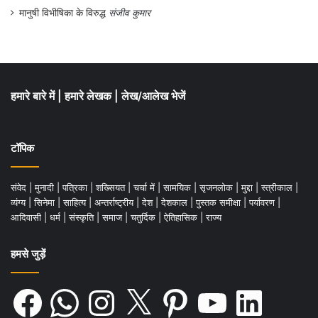
मानुषी विभीषिका के विरुद्ध
संजीव कुमार
जजों और कर्मचारियों के लिए आवास का निर्माण कार्य
चल रहा है। आवासन के बाद सुरक्षा की दृष्टि से भी
यह मुहल्ला श्रेष्ठ हो जायेगा।
(क्रमशः)
हमारे बारे में
|
हमारे लेखक
|
लेख/आलेख भेजें
.
टॉपिक
संवेद
|
मुनादी
|
पत्रिका
|
शख्सियत
|
चर्चा में
|
सामयिक
|
सृजनलोक
|
मुद्दा
|
स्त्रीकाल
|
व्यंग्य
|
सिनेमा
|
साहित्य
|
अन्तर्राष्ट्रीय
|
देश
|
देशकाल
|
पुस्तक समीक्षा
|
पर्यावरण
|
आदिवासी
|
धर्म
|
संस्कृति
|
समाज
|
चतुर्दिक
|
ऐतिहासिक
|
राज्य
हमसे जुड़ें
Facebook
WhatsApp
Instagram
X
Pinterest
YouTube
LinkedIn