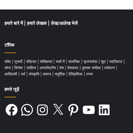
हमारे बारे में
|
हमारे लेखक
|
लेख/आलेख भेजें
टॉपिक
संवेद
|
मुनादी
|
पत्रिका
|
शख्सियत
|
चर्चा में
|
सामयिक
|
सृजनलोक
|
मुद्दा
|
स्त्रीकाल
|
व्यंग्य
|
सिनेमा
|
साहित्य
|
अन्तर्राष्ट्रीय
|
देश
|
देशकाल
|
पुस्तक समीक्षा
|
पर्यावरण
|
आदिवासी
|
धर्म
|
संस्कृति
|
समाज
|
चतुर्दिक
|
ऐतिहासिक
|
राज्य
हमसे जुड़ें
Facebook
WhatsApp
Instagram
X
Pinterest
YouTube
LinkedIn