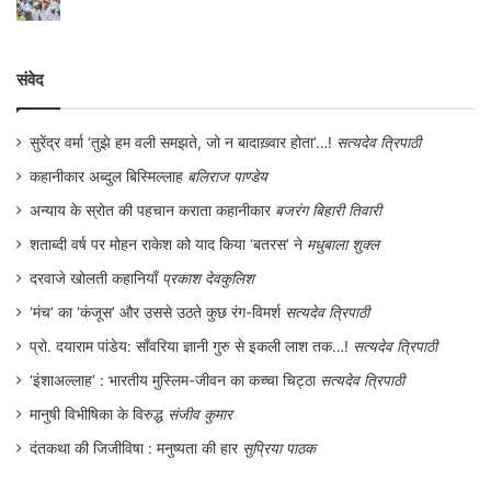
संवेद
सुरेंद्र वर्मा ‘तुझे हम वली समझते, जो न बादाख़्वार होता’…!
सत्यदेव त्रिपाठी
कहानीकार अब्दुल बिस्मिल्लाह
बलिराज पाण्डेय
अन्याय के स्रोत की पहचान कराता कहानीकार
बजरंग बिहारी तिवारी
शताब्दी वर्ष पर मोहन राकेश को याद किया ‘बतरस’ ने
मधुबाला शुक्ल
दरवाजे खोलती कहानियाँ
प्रकाश देवकुलिश
‘मंच’ का ‘कंजूस’ और उससे उठते कुछ रंग-विमर्श
सत्यदेव त्रिपाठी
प्रो. दयाराम पांडेय: साँवरिया ज्ञानी गुरु से इकली लाश तक…!
सत्यदेव त्रिपाठी
‘इंशाअल्लाह’ : भारतीय मुस्लिम-जीवन का कच्चा चिट्ठा
सत्यदेव त्रिपाठी
मानुषी विभीषिका के विरुद्ध
संजीव कुमार
दंतकथा की जिजीविषा : मनुष्यता की हार
सुप्रिया पाठक