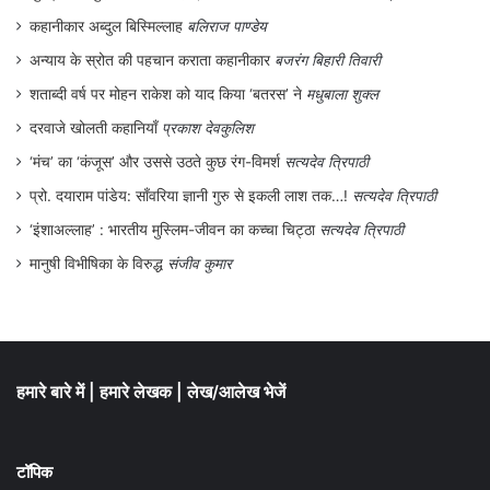
कहानीकार अब्दुल बिस्मिल्लाह
बलिराज पाण्डेय
अन्याय के स्रोत की पहचान कराता कहानीकार
बजरंग बिहारी तिवारी
शताब्दी वर्ष पर मोहन राकेश को याद किया ‘बतरस’ ने
मधुबाला शुक्ल
दरवाजे खोलती कहानियाँ
प्रकाश देवकुलिश
‘मंच’ का ‘कंजूस’ और उससे उठते कुछ रंग-विमर्श
सत्यदेव त्रिपाठी
प्रो. दयाराम पांडेय: साँवरिया ज्ञानी गुरु से इकली लाश तक…!
सत्यदेव त्रिपाठी
‘इंशाअल्लाह’ : भारतीय मुस्लिम-जीवन का कच्चा चिट्ठा
सत्यदेव त्रिपाठी
मानुषी विभीषिका के विरुद्ध
संजीव कुमार
हमारे बारे में
|
हमारे लेखक
|
लेख/आलेख भेजें
टॉपिक