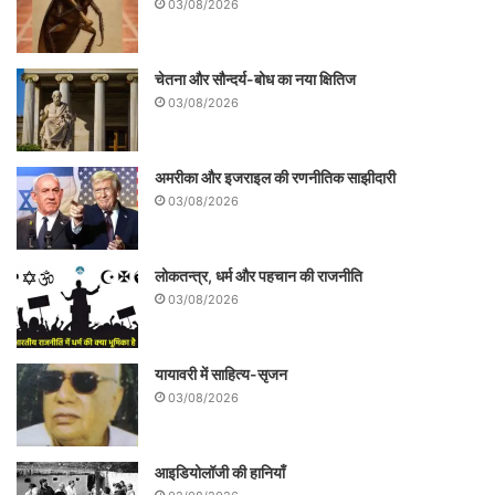
03/08/2026
चेतना और सौन्दर्य-बोध का नया क्षितिज
03/08/2026
अमरीका और इजराइल की रणनीतिक साझीदारी
03/08/2026
टीना ने प्रीलिम्स की परीक्षा कोटे के तहत ही निकाली
थी.आखिर उनको आरक्षण की क्या जरुरत थी?
लोकतन्त्र, धर्म और पहचान की राजनीति
इसतरह के भेदभाव से समाज के टकराव और
03/08/2026
आक्रोश दोनों बढेंगे और संविधान अपनी मूल भावना
से दूर होता चला जाएगा. 1970 में देश के प्रसिद्द
यायावरी में साहित्य-सृजन
बुद्दिजीवी औऱ राजनयिक आबिद हुसैन साहब ने कहा
03/08/2026
था कि प्रतिभा के नष्ट होने से बेहतर है कि वह
आइडियोलॉजी की हानियाँ
पलायन कर जाए. हमें यह नहीं भूलना चाहिए कि