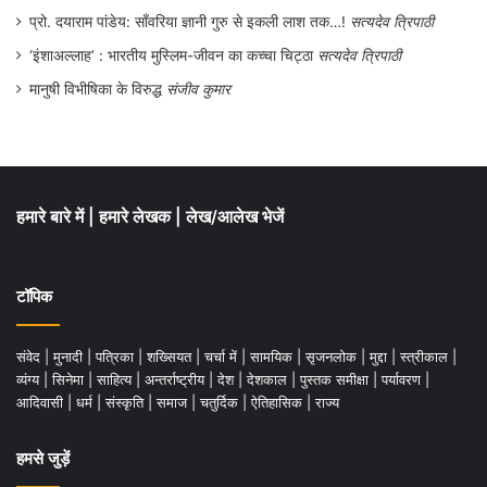
प्रो. दयाराम पांडेय: साँवरिया ज्ञानी गुरु से इकली लाश तक…!
सत्यदेव त्रिपाठी
‘इंशाअल्लाह’ : भारतीय मुस्लिम-जीवन का कच्चा चिट्ठा
सत्यदेव त्रिपाठी
मानुषी विभीषिका के विरुद्ध
संजीव कुमार
हमारे बारे में
|
हमारे लेखक
|
लेख/आलेख भेजें
टॉपिक
संवेद
|
मुनादी
|
पत्रिका
|
शख्सियत
|
चर्चा में
|
सामयिक
|
सृजनलोक
|
मुद्दा
|
स्त्रीकाल
|
व्यंग्य
|
सिनेमा
|
साहित्य
|
अन्तर्राष्ट्रीय
|
देश
|
देशकाल
|
पुस्तक समीक्षा
|
पर्यावरण
|
आदिवासी
|
धर्म
|
संस्कृति
|
समाज
|
चतुर्दिक
|
ऐतिहासिक
|
राज्य
हमसे जुड़ें