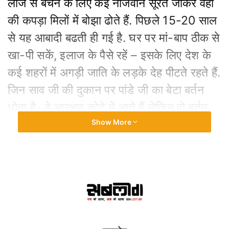
लाज से बचने के लिए कई नौजवान सूरत जाकर वहां
की कपड़ा मिलों में बोझा ढोते हैं. पिछले 15-20 साल
से यह आबादी बढती ही गई है. घर पर मां-बाप ठीक से
खा-पी सकें, इलाज के पैसे रहें – इसके लिए देश के
कई शहरों में अगड़ी जाति के लड़के देह पीटते रहते हैं.
जिन साव जी की दुकान पर पांडे जी का बेटा बर्तन
धोता है- वे आरक्षण कोटे में आते हैं लेकिन वो बर्तन
साफ करनेवाला नहीं. यही विडंबना है आरक्षण की.
Show More