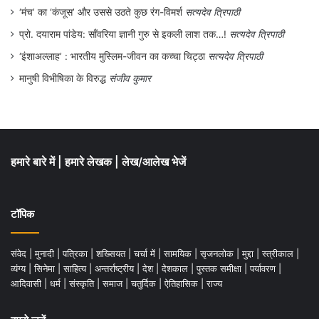
‘मंच’ का ‘कंजूस’ और उससे उठते कुछ रंग-विमर्श
सत्यदेव त्रिपाठी
प्रो. दयाराम पांडेय: साँवरिया ज्ञानी गुरु से इकली लाश तक…!
सत्यदेव त्रिपाठी
‘इंशाअल्लाह’ : भारतीय मुस्लिम-जीवन का कच्चा चिट्ठा
सत्यदेव त्रिपाठी
मानुषी विभीषिका के विरुद्ध
संजीव कुमार
हमारे बारे में
|
हमारे लेखक
|
लेख/आलेख भेजें
टॉपिक
संवेद
|
मुनादी
|
पत्रिका
|
शख्सियत
|
चर्चा में
|
सामयिक
|
सृजनलोक
|
मुद्दा
|
स्त्रीकाल
|
व्यंग्य
|
सिनेमा
|
साहित्य
|
अन्तर्राष्ट्रीय
|
देश
|
देशकाल
|
पुस्तक समीक्षा
|
पर्यावरण
|
आदिवासी
|
धर्म
|
संस्कृति
|
समाज
|
चतुर्दिक
|
ऐतिहासिक
|
राज्य