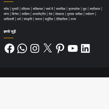
संवेद
|
मुनादी
|
पत्रिका
|
शख्सियत
|
चर्चा में
|
सामयिक
|
सृजनलोक
|
मुद्दा
|
स्त्रीकाल
|
व्यंग्य
|
सिनेमा
|
साहित्य
|
अन्तर्राष्ट्रीय
|
देश
|
देशकाल
|
पुस्तक समीक्षा
|
पर्यावरण
|
आदिवासी
|
धर्म
|
संस्कृति
|
समाज
|
चतुर्दिक
|
ऐतिहासिक
|
राज्य
हमसे जुड़ें
Facebook
WhatsApp
Instagram
X
Pinterest
YouTube
LinkedIn