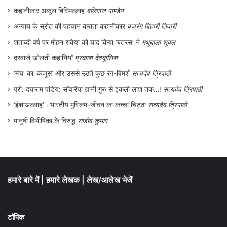
कहानीकार अब्दुल बिस्मिल्लाह
बलिराज पाण्डेय
अन्याय के स्रोत की पहचान कराता कहानीकार
बजरंग बिहारी तिवारी
शताब्दी वर्ष पर मोहन राकेश को याद किया ‘बतरस’ ने
मधुबाला शुक्ल
दरवाजे खोलती कहानियाँ
प्रकाश देवकुलिश
‘मंच’ का ‘कंजूस’ और उससे उठते कुछ रंग-विमर्श
सत्यदेव त्रिपाठी
प्रो. दयाराम पांडेय: साँवरिया ज्ञानी गुरु से इकली लाश तक…!
सत्यदेव त्रिपाठी
‘इंशाअल्लाह’ : भारतीय मुस्लिम-जीवन का कच्चा चिट्ठा
सत्यदेव त्रिपाठी
मानुषी विभीषिका के विरुद्ध
संजीव कुमार
हमारे बारे में
|
हमारे लेखक
|
लेख/आलेख भेजें
टॉपिक