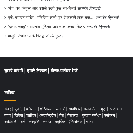
‘मंच’ का ‘कंजूस’ और उससे उठते कुछ रंग-विमर्श
सत्यदेव त्रिपाठी
प्रो. दयाराम पांडेय: साँवरिया ज्ञानी गुरु से इकली लाश तक…!
सत्यदेव त्रिपाठी
‘इंशाअल्लाह’ : भारतीय मुस्लिम-जीवन का कच्चा चिट्ठा
सत्यदेव त्रिपाठी
मानुषी विभीषिका के विरुद्ध
संजीव कुमार
हमारे बारे में
|
हमारे लेखक
|
लेख/आलेख भेजें
टॉपिक
संवेद
|
मुनादी
|
पत्रिका
|
शख्सियत
|
चर्चा में
|
सामयिक
|
सृजनलोक
|
मुद्दा
|
स्त्रीकाल
|
व्यंग्य
|
सिनेमा
|
साहित्य
|
अन्तर्राष्ट्रीय
|
देश
|
देशकाल
|
पुस्तक समीक्षा
|
पर्यावरण
|
आदिवासी
|
धर्म
|
संस्कृति
|
समाज
|
चतुर्दिक
|
ऐतिहासिक
|
राज्य