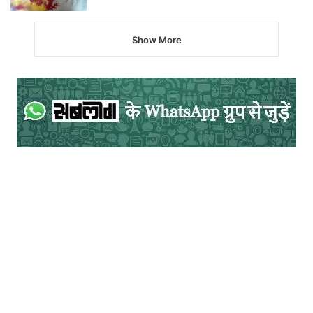
Show More
इन घुमन्तू समाजों में रस्सी पर चलने वाले नट,
कठपुतली वाले भाट, बहुरूपिये, बंजारे, ऊँट पालने
वाले रायका-रैबारी, बिंजारी अपने कशीदाकारी के
साथ। कालबेलिया ओर सिंगीवाल अपने जड़ी- बूटियों
के साथ। मिराशी ओर जागा अपने पीढियों के रिकॉर्ड
के साथ। कलन्दर ओर बाजीगर, मदारी, बागरी,
कुचबन्दा इत्यादि जैसे तमाम समाज के लोग थे।
वक्ता के रूप में पर्यावरणीय इतिहासकार पद्मश्री