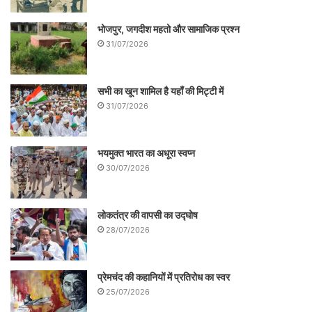
करीब 400 घुमन्तू लोग एकत्रित हुए। जिन्होंने
अपनी परम्परा, कला-शिल्प, ज्ञान और वर्तमान स्थिति
भोजपुर, जगदीश महतो और सामाजिक प्रश्न
का जिक्र किया और भविष्य की संभावना पर प्रकाश
31/07/2026
डाला।
सभी का खून शामिल है यहाँ की मिट्टी में
31/07/2026
भयमुक्त भारत का अधूरा स्वप्न
30/07/2026
लोकतंत्र की वापसी का उद्घोष
28/07/2026
प्रेमचंद की कहानियों में प्रतिरोध का स्वर
25/07/2026