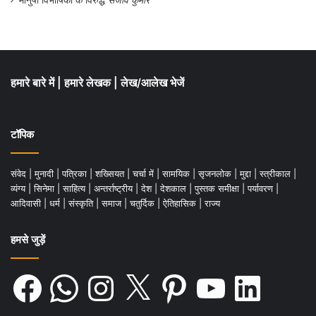
इसे किसी डिग्री-डिप्लोमा में हासिल किया जा सकता
मानुषी विभीषिका के विरुद्ध
संजीव कुमार
है। ये समाज की जरूरत ओर प्रकिया से निकला है।
इसलिये हमे इस सृजित ज्ञान के अथाह भंडार को
सहेजना है।
हमारे बारे में
|
हमारे लेखक
|
लेख/आलेख भेजें
इस सहज और उपयोगी ज्ञान से वर्तमान समाज की
टॉपिक
अधिकांश समस्याओं का समाधान कर सकते हैं। ऐसा
नही है कि ये समस्यायें केवल भारत की है बल्कि ये
संवेद
|
मुनादी
|
पत्रिका
|
शख्सियत
|
चर्चा में
|
सामयिक
|
सृजनलोक
|
मुद्दा
|
स्त्रीकाल
|
अधिकांश समस्या पूरे विश्व की हैं।
व्यंग्य
|
सिनेमा
|
साहित्य
|
अन्तर्राष्ट्रीय
|
देश
|
देशकाल
|
पुस्तक समीक्षा
|
पर्यावरण
|
आदिवासी
|
धर्म
|
संस्कृति
|
समाज
|
चतुर्दिक
|
ऐतिहासिक
|
राज्य
हमसे जुड़ें
Facebook
WhatsApp
Instagram
X
Pinterest
YouTube
LinkedIn