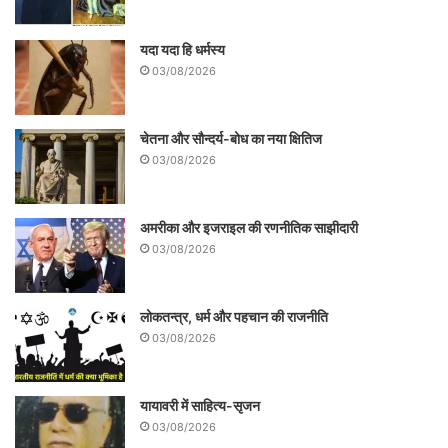
यदा यदा हि धर्मस्य
03/08/2026
चेतना और सौन्दर्य-बोध का नया क्षितिज
03/08/2026
इन सबका परिणाम क्या हुआ
?
अमरीका और इजराइल की रणनीतिक साझीदारी
इन लोगों के सर चोर-उचक्के होने के आरोप की वजह
03/08/2026
से समाज के लोग इनसे नफ़रत करने लगे। नफरत
का स्तर ऐसा की इनको गाँव के नजदीक बसना तो दूर
लोकतन्त्र, धर्म और पहचान की राजनीति
रहा इनके मृत लोगों को अपनी शमशान भूमि में जलाने
03/08/2026
भी नही देते। ये लोग तीन- तीन दिन तक लाश को
लेकर घुमते रहते हैं। यहाँ तक कि सरकारी स्कूल में
यायावरी में साहित्य-सृजन
03/08/2026
घुमन्तू बच्चों के साथ अपने बच्चों को बिठाना भी नही