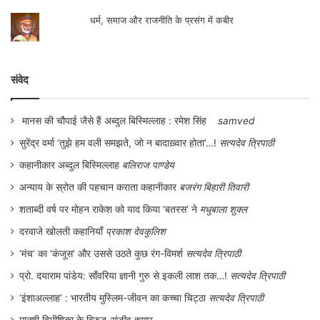
आत्मविश्वाश, विचार व चिन्तन में बढ़ोतरी करे।
धर्म, समाज और राजनीति के प्रसंग में कबीर
देवी जी का कहना है कि ये घुमन्तू समाज मात्र नहीं हैं
संवेद
बल्कि ज्ञान के विभिन्न प्रकार हैं। जीवन को देखने के
नजरिये हैं। ये नजरिये हमारे पुरखों ने सदियों की
मानस की चौपाई जैसे हैं अब्दुल बिस्मिल्लाह : रमेश सिंह
samved
मेहनत से सीखे हैं। समाज का ये सहज और उपयोगी
सुरेंद्र वर्मा ‘तुझे हम वली समझते, जो न बादाख़्वार होता’…!
सत्यदेव त्रिपाठी
ज्ञान जरूरत ओर प्रक्रिया से निकला हैं। जो संकट
कहानीकार अब्दुल बिस्मिल्लाह
बलिराज पाण्डेय
के दौर में हैं। इनके हुनर खास तरहं के हैं। ये सैंकड़ों
अन्याय के स्रोत की पहचान कराता कहानीकार
बजरंग बिहारी तिवारी
साल में इजात हुए हैं। इनको कोई और नहीं चला
शताब्दी वर्ष पर मोहन राकेश को याद किया ‘बतरस’ ने
मधुबाला शुक्ल
सकते।
दरवाजे खोलती कहानियाँ
प्रकाश देवकुलिश
‘मंच’ का ‘कंजूस’ और उससे उठते कुछ रंग-विमर्श
सत्यदेव त्रिपाठी
जबकि ये ज्ञान ओर हुनर तो समाधान का पिटारा है।
प्रो. दयाराम पांडेय: साँवरिया ज्ञानी गुरु से इकली लाश तक…!
सत्यदेव त्रिपाठी
ये ज्ञान किसी किताब में लिखा हुआ नही है और न ही
‘इंशाअल्लाह’ : भारतीय मुस्लिम-जीवन का कच्चा चिट्ठा
सत्यदेव त्रिपाठी