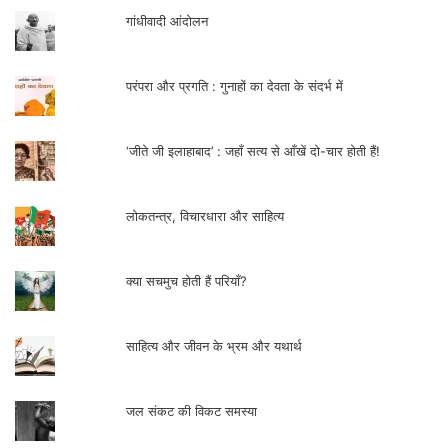
गांधीवादी आंदोलन
परंपरा और प्रगति : गुनाहों का देवता के संदर्भ में
‘जीते जी इलाहाबाद’ : जहाँ सत्य से आँखें दो-चार होती हैं!
लोकतन्त्र, विचारधारा और साहित्य
घुमन्तू समाजों का विकास का मॉडल क्या हो
?
क्या सचमुच होती हैं परियाँ?
गणेश देवी का मानना है कि आत्मनिर्भर ओर स्वावलम्बी
साहित्य और जीवन के भ्रम और यथार्थ
बने बिना विकास के बारे में बात करना बेमानी होगी।
संसाधनों की कमी। सावधानी एवं समझदारी से दूर
जल संकट की विकट समस्या
की जा सकती है। विकास ऐसा हो जो इनके