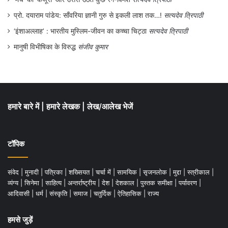
प्रो. दयाराम पांडेय: साँवरिया ज्ञानी गुरु से इकली लाश तक…!
सत्यदेव त्रिपाठी
‘इंशाअल्लाह’ : भारतीय मुस्लिम-जीवन का कच्चा चिट्ठा
सत्यदेव त्रिपाठी
मानुषी विभीषिका के विरुद्ध
संजीव कुमार
हमारे बारे में
|
हमारे लेखक
|
लेख/आलेख भेजें
टॉपिक
संवेद
|
मुनादी
|
पत्रिका
|
शख्सियत
|
चर्चा में
|
सामयिक
|
सृजनलोक
|
मुद्दा
|
स्त्रीकाल
|
व्यंग्य
|
सिनेमा
|
साहित्य
|
अन्तर्राष्ट्रीय
|
देश
|
देशकाल
|
पुस्तक समीक्षा
|
पर्यावरण
|
आदिवासी
|
धर्म
|
संस्कृति
|
समाज
|
चतुर्दिक
|
ऐतिहासिक
|
राज्य
हमसे जुड़ें