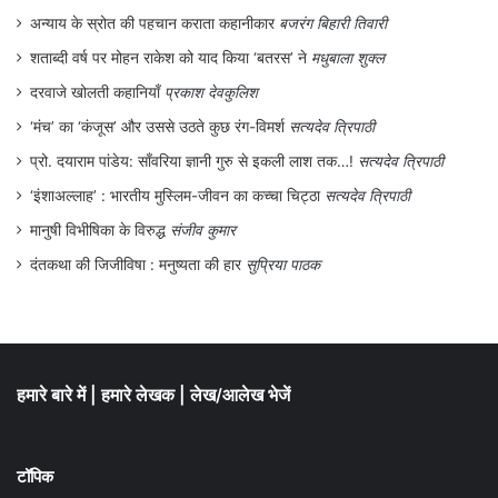
अन्याय के स्रोत की पहचान कराता कहानीकार
बजरंग बिहारी तिवारी
नहीं दिया।
शताब्दी वर्ष पर मोहन राकेश को याद किया ‘बतरस’ ने
मधुबाला शुक्ल
दरवाजे खोलती कहानियाँ
प्रकाश देवकुलिश
सच यह है कि भारतीय राजनीति में कोई ध्रुव नजर
‘मंच’ का ‘कंजूस’ और उससे उठते कुछ रंग-विमर्श
सत्यदेव त्रिपाठी
नहीं आता।
प्रो. दयाराम पांडेय: साँवरिया ज्ञानी गुरु से इकली लाश तक…!
सत्यदेव त्रिपाठी
‘इंशाअल्लाह’ : भारतीय मुस्लिम-जीवन का कच्चा चिट्ठा
सत्यदेव त्रिपाठी
वीरेन्द्र जैन
मानुषी विभीषिका के विरुद्ध
संजीव कुमार
मो. 09425674629
दंतकथा की जिजीविषा : मनुष्यता की हार
सुप्रिया पाठक
हमारे बारे में
|
हमारे लेखक
|
लेख/आलेख भेजें
टॉपिक