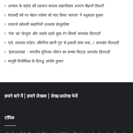
अन्याय के स्रोत की पहचान कराता कहानीकार
बजरंग बिहारी तिवारी
देखने की व्यापकता दिखा सकेंगे? फिलहाल तो इन
शताब्दी वर्ष पर मोहन राकेश को याद किया ‘बतरस’ ने
मधुबाला शुक्ल
सवालों के जवाब में ही छुपा है दोनों देशों के रिश्तों का
दरवाजे खोलती कहानियाँ
प्रकाश देवकुलिश
भविष्य!
‘मंच’ का ‘कंजूस’ और उससे उठते कुछ रंग-विमर्श
सत्यदेव त्रिपाठी
प्रो. दयाराम पांडेय: साँवरिया ज्ञानी गुरु से इकली लाश तक…!
सत्यदेव त्रिपाठी
वरिष्ठ पत्रकार
‘इंशाअल्लाह’ : भारतीय मुस्लिम-जीवन का कच्चा चिट्ठा
सत्यदेव त्रिपाठी
मानुषी विभीषिका के विरुद्ध
संजीव कुमार
हमारे बारे में
|
हमारे लेखक
|
लेख/आलेख भेजें
टॉपिक