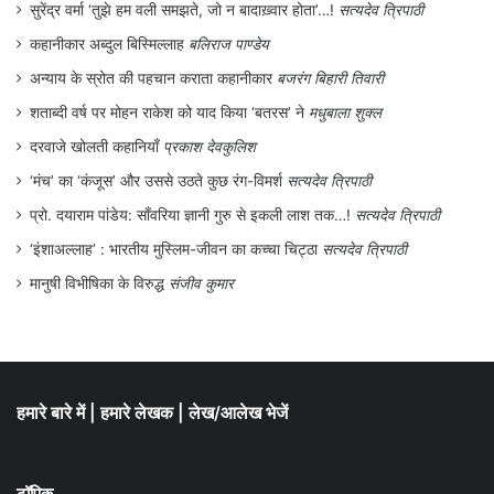
सुरेंद्र वर्मा ‘तुझे हम वली समझते, जो न बादाख़्वार होता’…!
सत्यदेव त्रिपाठी
कहानीकार अब्दुल बिस्मिल्लाह
बलिराज पाण्डेय
अन्याय के स्रोत की पहचान कराता कहानीकार
बजरंग बिहारी तिवारी
शताब्दी वर्ष पर मोहन राकेश को याद किया ‘बतरस’ ने
मधुबाला शुक्ल
दरवाजे खोलती कहानियाँ
प्रकाश देवकुलिश
‘मंच’ का ‘कंजूस’ और उससे उठते कुछ रंग-विमर्श
सत्यदेव त्रिपाठी
प्रो. दयाराम पांडेय: साँवरिया ज्ञानी गुरु से इकली लाश तक…!
सत्यदेव त्रिपाठी
‘इंशाअल्लाह’ : भारतीय मुस्लिम-जीवन का कच्चा चिट्ठा
सत्यदेव त्रिपाठी
मानुषी विभीषिका के विरुद्ध
संजीव कुमार
हमारे बारे में
|
हमारे लेखक
|
लेख/आलेख भेजें
टॉपिक