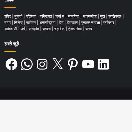
संवेद
|
मुनादी
|
पत्रिका
|
शख्सियत
|
चर्चा में
|
सामयिक
|
सृजनलोक
|
मुद्दा
|
स्त्रीकाल
|
व्यंग्य
|
सिनेमा
|
साहित्य
|
अन्तर्राष्ट्रीय
|
देश
|
देशकाल
|
पुस्तक समीक्षा
|
पर्यावरण
|
आदिवासी
|
धर्म
|
संस्कृति
|
समाज
|
चतुर्दिक
|
ऐतिहासिक
|
राज्य
हमसे जुड़ें
Facebook
WhatsApp
Instagram
X
Pinterest
YouTube
LinkedIn