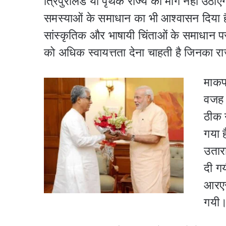
त्रिपुरालैंड या पृथक राज्य की मांग नहीं उठा
समस्याओं के समाधान का भी आश्‍वासन दिया
सांस्कृतिक और भाषायी चिंताओं के समाधान 
को अधिक स्वायत्तता देना चाहती है जिनका रा
माकपा
वजह 
ठीक न
गया ह
उतार
दी ग
आरएस
गयी। 