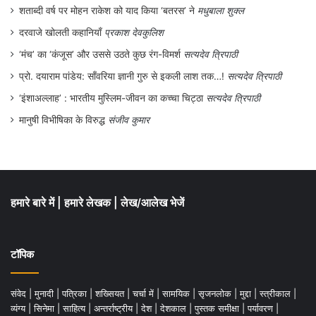
शताब्दी वर्ष पर मोहन राकेश को याद किया ‘बतरस’ ने
मधुबाला शुक्ल
दरवाजे खोलती कहानियाँ
प्रकाश देवकुलिश
‘मंच’ का ‘कंजूस’ और उससे उठते कुछ रंग-विमर्श
सत्यदेव त्रिपाठी
प्रो. दयाराम पांडेय: साँवरिया ज्ञानी गुरु से इकली लाश तक…!
सत्यदेव त्रिपाठी
‘इंशाअल्लाह’ : भारतीय मुस्लिम-जीवन का कच्चा चिट्ठा
सत्यदेव त्रिपाठी
मानुषी विभीषिका के विरुद्ध
संजीव कुमार
हमारे बारे में
|
हमारे लेखक
|
लेख/आलेख भेजें
टॉपिक
संवेद
|
मुनादी
|
पत्रिका
|
शख्सियत
|
चर्चा में
|
सामयिक
|
सृजनलोक
|
मुद्दा
|
स्त्रीकाल
|
व्यंग्य
|
सिनेमा
|
साहित्य
|
अन्तर्राष्ट्रीय
|
देश
|
देशकाल
|
पुस्तक समीक्षा
|
पर्यावरण
|