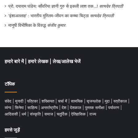
प्रो. दयाराम पांडेय: साँवरिया ज्ञानी गुरु से इकली लाश तक…!
सत्यदेव त्रिपाठी
‘इंशाअल्लाह’ : भारतीय मुस्लिम-जीवन का कच्चा चिट्ठा
सत्यदेव त्रिपाठी
मानुषी विभीषिका के विरुद्ध
संजीव कुमार
हमारे बारे में
|
हमारे लेखक
|
लेख/आलेख भेजें
टॉपिक
संवेद
|
मुनादी
|
पत्रिका
|
शख्सियत
|
चर्चा में
|
सामयिक
|
सृजनलोक
|
मुद्दा
|
स्त्रीकाल
|
व्यंग्य
|
सिनेमा
|
साहित्य
|
अन्तर्राष्ट्रीय
|
देश
|
देशकाल
|
पुस्तक समीक्षा
|
पर्यावरण
|
आदिवासी
|
धर्म
|
संस्कृति
|
समाज
|
चतुर्दिक
|
ऐतिहासिक
|
राज्य
हमसे जुड़ें