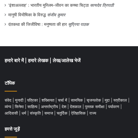
‘इंशाअल्लाह’ : भारतीय मुस्लिम-जीवन का कच्चा चिट्ठा
सत्यदेव त्रिपाठी
मानुषी विभीषिका के विरुद्ध
संजीव कुमार
दंतकथा की जिजीविषा : मनुष्यता की हार
सुप्रिया पाठक
हमारे बारे में
|
हमारे लेखक
|
लेख/आलेख भेजें
टॉपिक
संवेद
|
मुनादी
|
पत्रिका
|
शख्सियत
|
चर्चा में
|
सामयिक
|
सृजनलोक
|
मुद्दा
|
स्त्रीकाल
|
व्यंग्य
|
सिनेमा
|
साहित्य
|
अन्तर्राष्ट्रीय
|
देश
|
देशकाल
|
पुस्तक समीक्षा
|
पर्यावरण
|
आदिवासी
|
धर्म
|
संस्कृति
|
समाज
|
चतुर्दिक
|
ऐतिहासिक
|
राज्य
हमसे जुड़ें