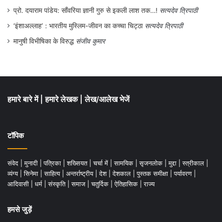
प्रो. दयाराम पांडेय: साँवरिया ज्ञानी गुरु से इकली लाश तक…!
सत्यदेव त्रिपाठी
‘इंशाअल्लाह’ : भारतीय मुस्लिम-जीवन का कच्चा चिट्ठा
सत्यदेव त्रिपाठी
मानुषी विभीषिका के विरुद्ध
संजीव कुमार
हमारे बारे में
|
हमारे लेखक
|
लेख/आलेख भेजें
टॉपिक
संवेद
|
मुनादी
|
पत्रिका
|
शख्सियत
|
चर्चा में
|
सामयिक
|
सृजनलोक
|
मुद्दा
|
स्त्रीकाल
|
व्यंग्य
|
सिनेमा
|
साहित्य
|
अन्तर्राष्ट्रीय
|
देश
|
देशकाल
|
पुस्तक समीक्षा
|
पर्यावरण
|
आदिवासी
|
धर्म
|
संस्कृति
|
समाज
|
चतुर्दिक
|
ऐतिहासिक
|
राज्य
हमसे जुड़ें